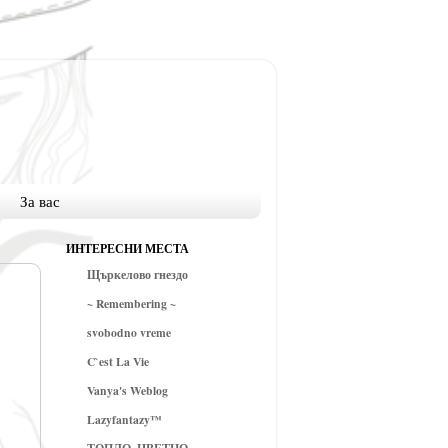
За вас
ИНТЕРЕСНИ МЕСТА
Щъркелово гнездо
~ Remembering ~
svobodno vreme
C`est La Vie
Vanya's Weblog
Lazyfantazy™