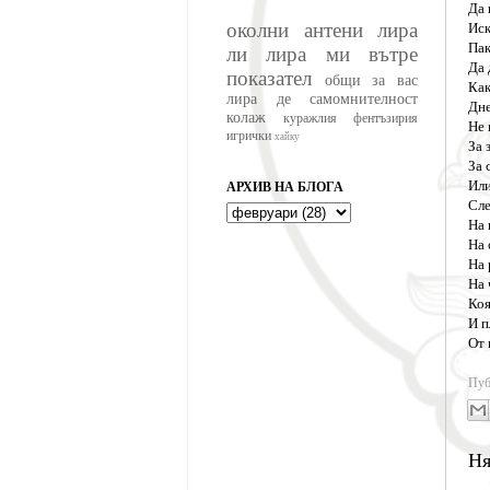
Да 
околни антени
лира
Иск
Пак
ли
лира ми
вътре
Да 
показател
общи
за вас
Как
лира де
самомнителност
Дн
колаж
куражлия
фентъзирия
Не 
игрички
хайку
За 
За 
Или
АРХИВ НА БЛОГА
Сле
На 
На 
На 
На 
Коя
И п
От 
Пуб
Ня