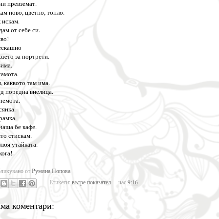
ни превземат.
ам ново, цветно, топло.
 искам.
дам от себе си.
во!
ескашно
взето за портрети.
зима.
самота.
, каквото там има.
д поредна виелица.
немота.
сянка.
рамка.
чаша бе кафе.
то стискам.
люя утайката.
кога!
ликувано от
Румяна Попова
Етикети:
вътре показател
час
9:16
ма коментари: