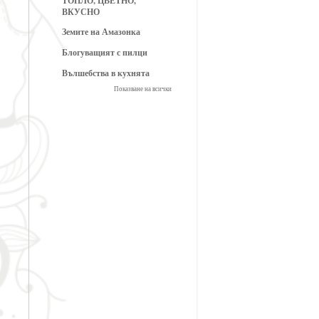
ТОПЛО, ЦВЕТНО,
ВКУСНО
Земите на Амазонка
Блогуващият с пилци
Вълшебства в кухнята
Показване на всички