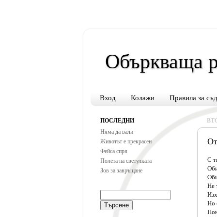
Объркваща р
Вход
Колажи
Правила за съ
ПОСЛЕДНИ
ВТО
Няма да вали
От
Животът е прекрасен
Фейса спря
С т
Полета на светулката
Оби
Зов за завръщане
Оби
Не 
Изх
Но 
Пон