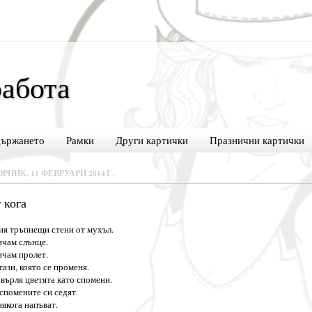
абота
държането
Рамки
Други картички
Празнични картички
РНИК, 11 ФЕВРУАРИ 2014 Г.
 кога
ия тръпнещи стени от мухъл.
чам слънце.
чам пролет.
тази, която се променя.
върля цветята като спомени.
спомените си седят.
якога напъват.